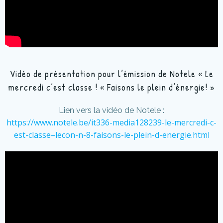
Vidéo de présentation pour l’émission de Notele « Le
mercredi c’est classe ! « Faisons le plein d’énergie! »
Lien vers la vidéo de Notele :
https://www.notele.be/it336-media128239-le-mercredi-c-
est-classe–lecon-n-8-faisons-le-plein-d-energie.html